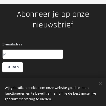
Abonneer je op onze
nieuwsbrief
E-mailadres
Sturen
voorbehouden.
©2026 Mijn Fietsvakantie. Alle rechten
Wij gebruiken cookies om onze website goed te laten
Betaal veilig en eenvoudig met iDEAL of bankoverschrijving
functioneren en te beveiligen, en om je de best mogelijke
Privacyverklaring
gebruikerservaring te bieden.
Voor informatie over welke gegevens wij verwerken, bekijk onze